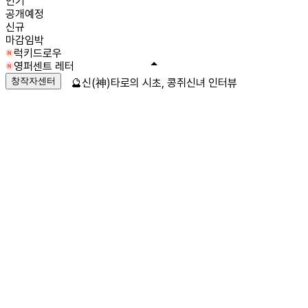
인기
공개예정
신규
마감임박
럭키드로우
영퍼센트 레터
창작자센터
🔮신(神)타로의 시초, 콩쥐신녀 인터뷰