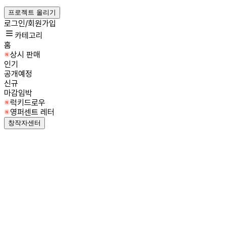
프로젝트 올리기
로그인/회원가입
카테고리
홈
상시 판매
인기
공개예정
신규
마감임박
럭키드로우
영퍼센트 레터
창작자센터