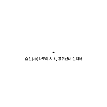
🔮신(神)타로의 시초, 콩쥐신녀 인터뷰