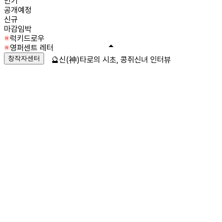
인기
공개예정
신규
마감임박
럭키드로우
영퍼센트 레터
창작자센터
🔮신(神)타로의 시초, 콩쥐신녀 인터뷰