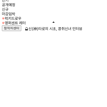
인기
공개예정
신규
마감임박
럭키드로우
영퍼센트 레터
창작자센터
🔮신(神)타로의 시초, 콩쥐신녀 인터뷰