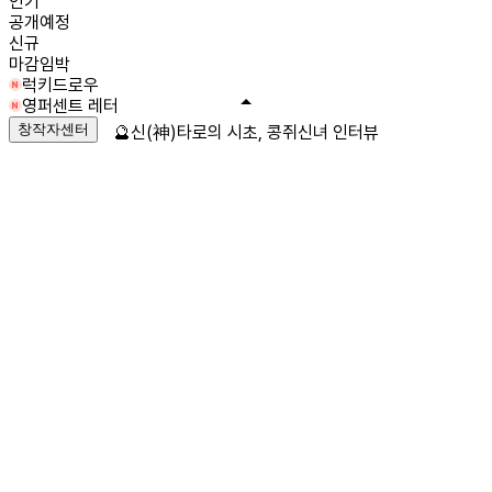
인기
공개예정
신규
마감임박
럭키드로우
영퍼센트 레터
창작자센터
🔮신(神)타로의 시초, 콩쥐신녀 인터뷰