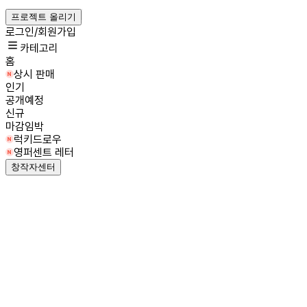
프로젝트 올리기
로그인/회원가입
카테고리
홈
상시 판매
인기
공개예정
신규
마감임박
럭키드로우
영퍼센트 레터
창작자센터