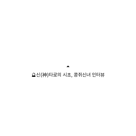
🔮신(神)타로의 시초, 콩쥐신녀 인터뷰