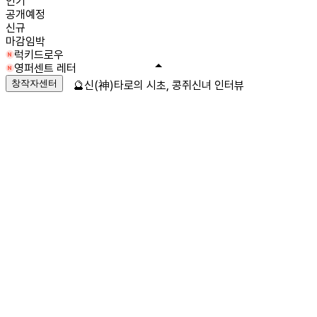
인기
공개예정
신규
마감임박
럭키드로우
영퍼센트 레터
창작자센터
🔮신(神)타로의 시초, 콩쥐신녀 인터뷰