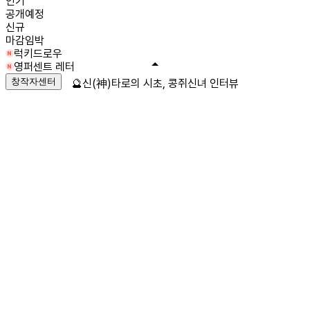
인기
공개예정
신규
마감임박
럭키드로우
영퍼센트 레터
창작자센터
🔮신(神)타로의 시초, 콩쥐신녀 인터뷰