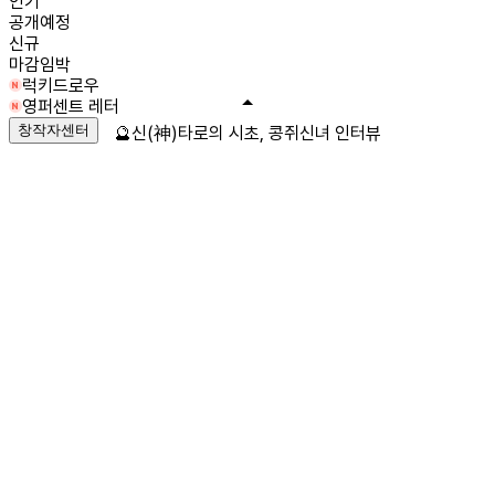
인기
공개예정
신규
마감임박
럭키드로우
영퍼센트 레터
창작자센터
🔮신(神)타로의 시초, 콩쥐신녀 인터뷰