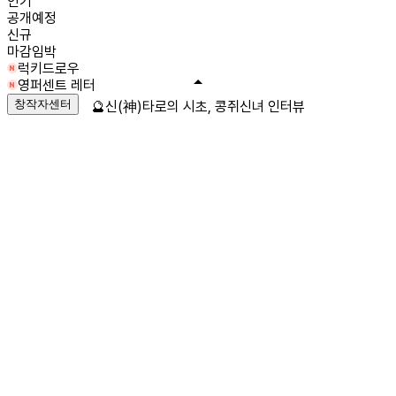
인기
공개예정
신규
마감임박
럭키드로우
영퍼센트 레터
창작자센터
🔮신(神)타로의 시초, 콩쥐신녀 인터뷰