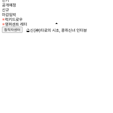
인기
공개예정
신규
마감임박
럭키드로우
영퍼센트 레터
창작자센터
🔮신(神)타로의 시초, 콩쥐신녀 인터뷰