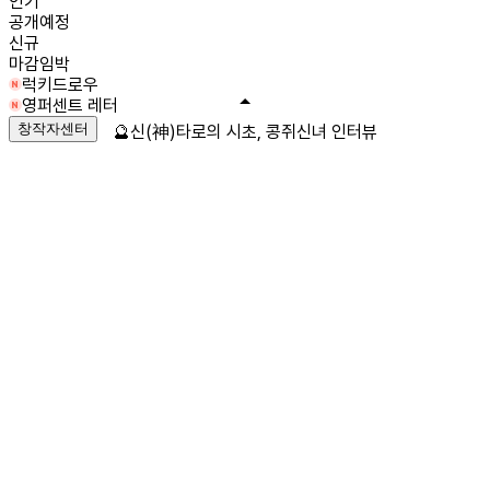
인기
공개예정
신규
마감임박
럭키드로우
영퍼센트 레터
창작자센터
🔮신(神)타로의 시초, 콩쥐신녀 인터뷰