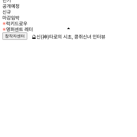
인기
공개예정
신규
마감임박
럭키드로우
영퍼센트 레터
창작자센터
🔮신(神)타로의 시초, 콩쥐신녀 인터뷰