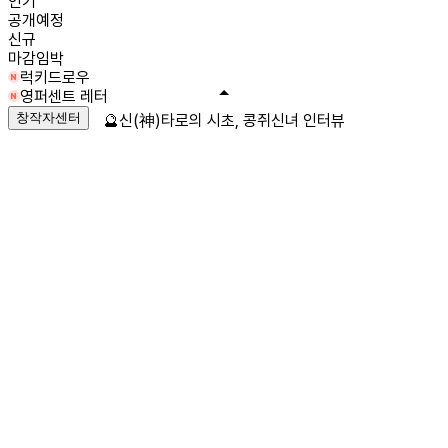
인기
공개예정
신규
마감임박
럭키드로우
영퍼센트 레터
창작자센터
🔮신(神)타로의 시초, 콩쥐신녀 인터뷰