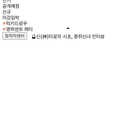
인기
공개예정
신규
마감임박
럭키드로우
영퍼센트 레터
창작자센터
🔮신(神)타로의 시초, 콩쥐신녀 인터뷰