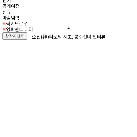
인기
공개예정
신규
마감임박
럭키드로우
영퍼센트 레터
창작자센터
🔮신(神)타로의 시초, 콩쥐신녀 인터뷰