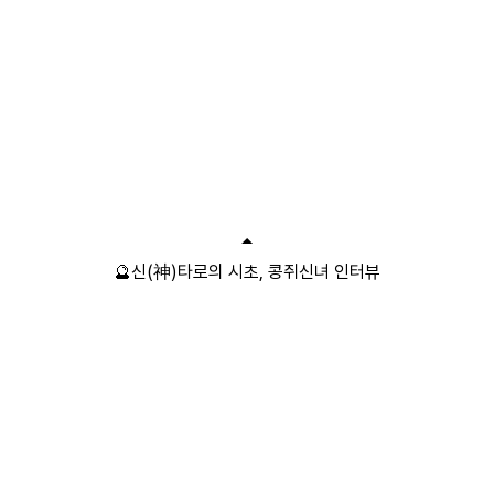
🔮신(神)타로의 시초, 콩쥐신녀 인터뷰