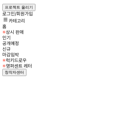
프로젝트 올리기
로그인/회원가입
카테고리
홈
상시 판매
인기
공개예정
신규
마감임박
럭키드로우
영퍼센트 레터
창작자센터