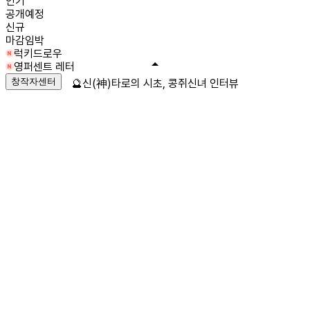
인기
공개예정
신규
마감임박
럭키드로우
영퍼센트 레터
창작자센터
🔮신(神)타로의 시초, 콩쥐신녀 인터뷰