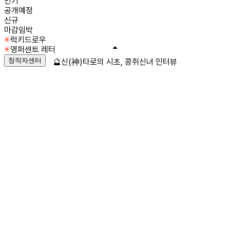
인기
공개예정
신규
마감임박
럭키드로우
영퍼센트 레터
창작자센터
🔮신(神)타로의 시초, 콩쥐신녀 인터뷰