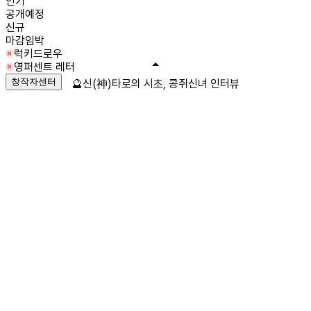
인기
공개예정
신규
마감임박
럭키드로우
영퍼센트 레터
창작자센터
🔮신(神)타로의 시초, 콩쥐신녀 인터뷰