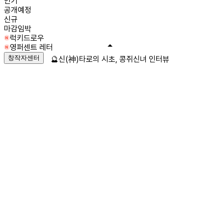
인기
공개예정
신규
마감임박
럭키드로우
영퍼센트 레터
창작자센터
🔮신(神)타로의 시초, 콩쥐신녀 인터뷰