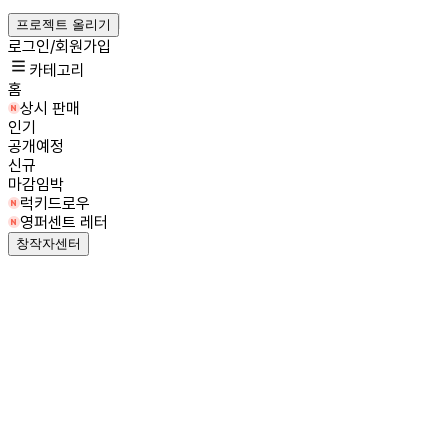
프로젝트 올리기
로그인/회원가입
카테고리
홈
상시 판매
인기
공개예정
신규
마감임박
럭키드로우
영퍼센트 레터
창작자센터