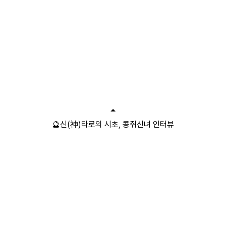
🔮신(神)타로의 시초, 콩쥐신녀 인터뷰