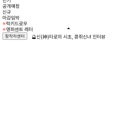
인기
공개예정
신규
마감임박
럭키드로우
영퍼센트 레터
창작자센터
🔮신(神)타로의 시초, 콩쥐신녀 인터뷰