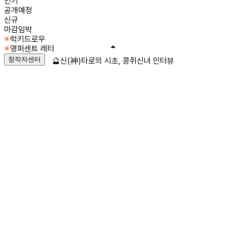
인기
공개예정
신규
마감임박
럭키드로우
영퍼센트 레터
창작자센터
🔮신(神)타로의 시초, 콩쥐신녀 인터뷰