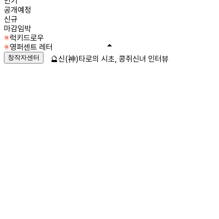
인기
공개예정
신규
마감임박
럭키드로우
영퍼센트 레터
창작자센터
🔮신(神)타로의 시초, 콩쥐신녀 인터뷰