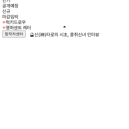
인기
공개예정
신규
마감임박
럭키드로우
영퍼센트 레터
창작자센터
🔮신(神)타로의 시초, 콩쥐신녀 인터뷰