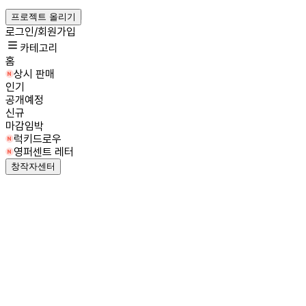
프로젝트 올리기
로그인/회원가입
카테고리
홈
상시 판매
인기
공개예정
신규
마감임박
럭키드로우
영퍼센트 레터
창작자센터