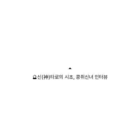
🔮신(神)타로의 시초, 콩쥐신녀 인터뷰