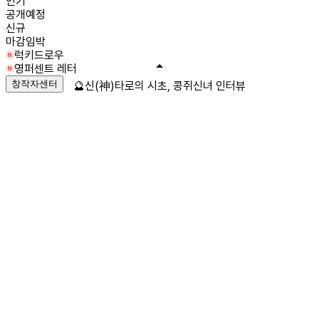
인기
공개예정
신규
마감임박
럭키드로우
영퍼센트 레터
창작자센터
🔮신(神)타로의 시초, 콩쥐신녀 인터뷰