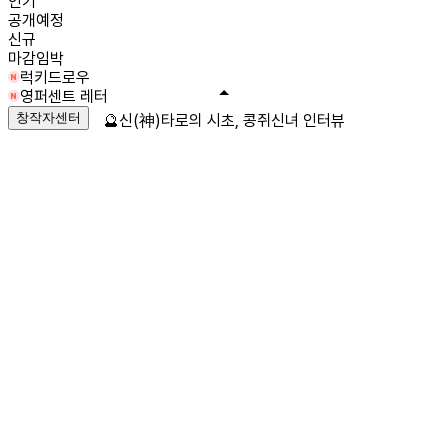
인기
공개예정
신규
마감임박
럭키드로우
영퍼센트 레터
창작자센터
🔮신(神)타로의 시초, 콩쥐신녀 인터뷰