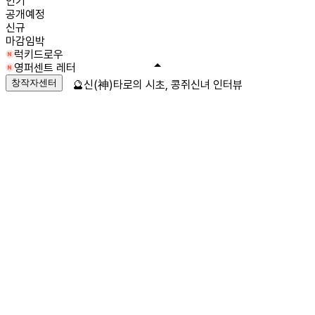
인기
공개예정
신규
마감임박
럭키드로우
영퍼센트 레터
창작자센터
🔮신(神)타로의 시초, 콩쥐신녀 인터뷰