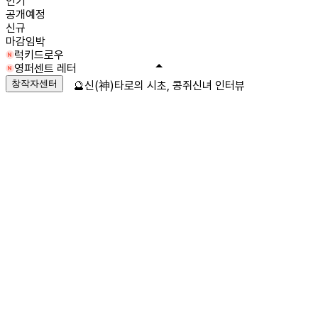
인기
공개예정
신규
마감임박
럭키드로우
영퍼센트 레터
창작자센터
🔮신(神)타로의 시초, 콩쥐신녀 인터뷰