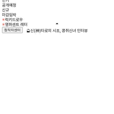
인기
공개예정
신규
마감임박
럭키드로우
영퍼센트 레터
창작자센터
🔮신(神)타로의 시초, 콩쥐신녀 인터뷰