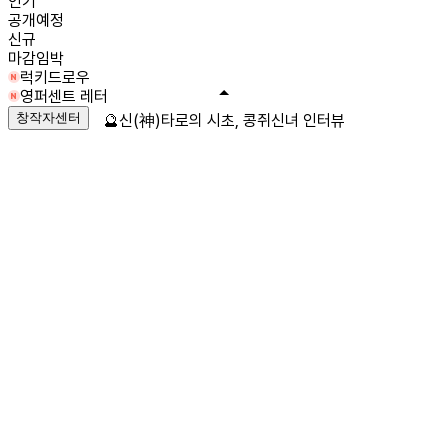
인기
공개예정
신규
마감임박
럭키드로우
영퍼센트 레터
창작자센터
🔮신(神)타로의 시초, 콩쥐신녀 인터뷰