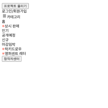
프로젝트 올리기
로그인/회원가입
카테고리
홈
상시 판매
인기
공개예정
신규
마감임박
럭키드로우
영퍼센트 레터
창작자센터