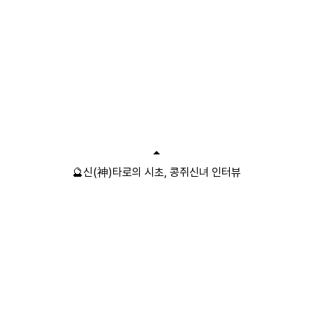
🔮신(神)타로의 시초, 콩쥐신녀 인터뷰