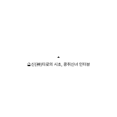
🔮신(神)타로의 시초, 콩쥐신녀 인터뷰