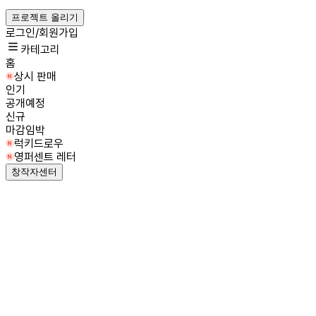
프로젝트 올리기
로그인/회원가입
카테고리
홈
상시 판매
인기
공개예정
신규
마감임박
럭키드로우
영퍼센트 레터
창작자센터