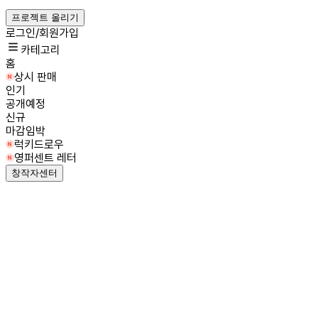
프로젝트 올리기
로그인/회원가입
카테고리
홈
상시 판매
인기
공개예정
신규
마감임박
럭키드로우
영퍼센트 레터
창작자센터