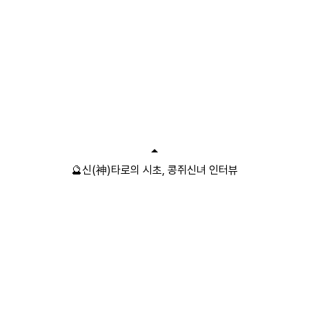
🔮신(神)타로의 시초, 콩쥐신녀 인터뷰