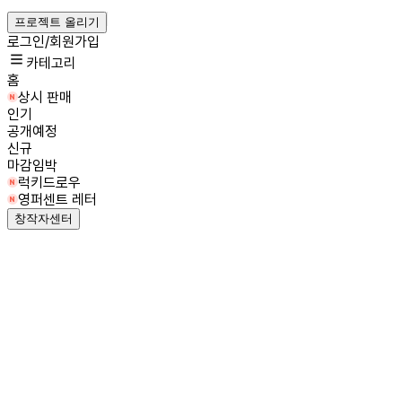
프로젝트 올리기
로그인/회원가입
카테고리
홈
상시 판매
인기
공개예정
신규
마감임박
럭키드로우
영퍼센트 레터
창작자센터