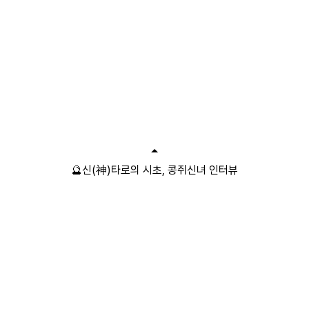
🔮신(神)타로의 시초, 콩쥐신녀 인터뷰