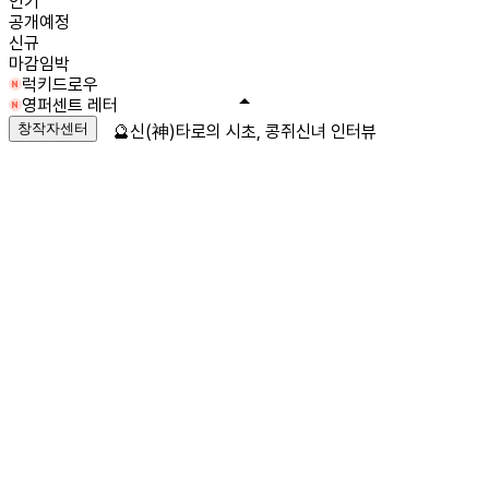
인기
공개예정
신규
마감임박
럭키드로우
영퍼센트 레터
창작자센터
🔮신(神)타로의 시초, 콩쥐신녀 인터뷰