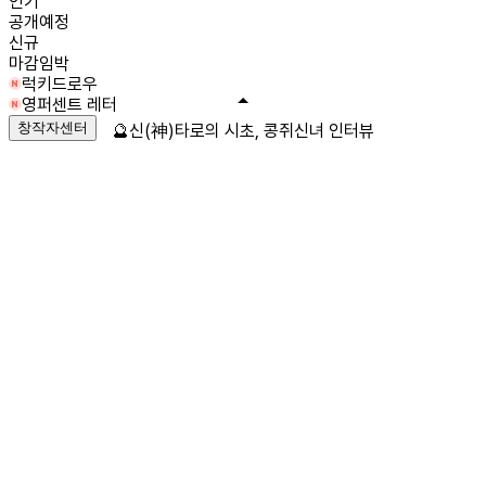
인기
공개예정
신규
마감임박
럭키드로우
영퍼센트 레터
창작자센터
🔮신(神)타로의 시초, 콩쥐신녀 인터뷰