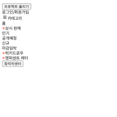
프로젝트 올리기
로그인/회원가입
카테고리
홈
상시 판매
인기
공개예정
신규
마감임박
럭키드로우
영퍼센트 레터
창작자센터