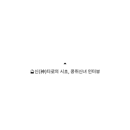
🔮신(神)타로의 시초, 콩쥐신녀 인터뷰