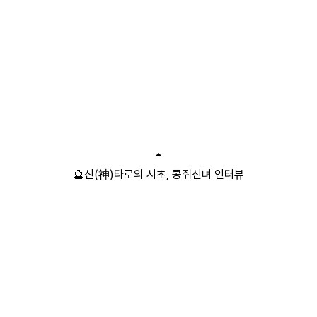
🔮신(神)타로의 시초, 콩쥐신녀 인터뷰