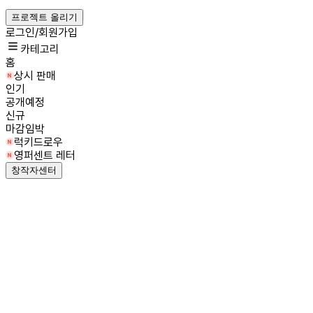
프로젝트 올리기
로그인/회원가입
카테고리
홈
상시 판매
인기
공개예정
신규
마감임박
럭키드로우
영퍼센트 레터
창작자센터