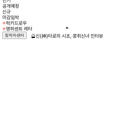
인기
공개예정
신규
마감임박
럭키드로우
영퍼센트 레터
창작자센터
🔮신(神)타로의 시초, 콩쥐신녀 인터뷰