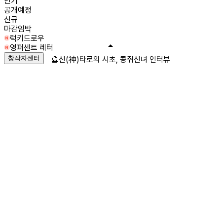
인기
공개예정
신규
마감임박
럭키드로우
영퍼센트 레터
창작자센터
🔮신(神)타로의 시초, 콩쥐신녀 인터뷰