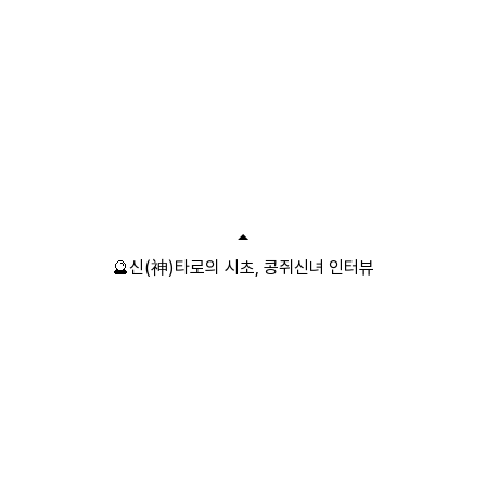
🔮신(神)타로의 시초, 콩쥐신녀 인터뷰