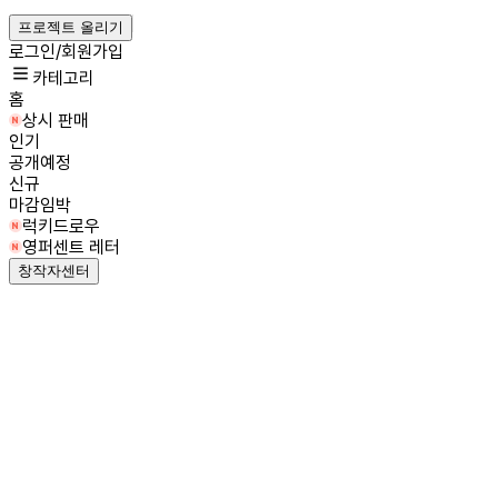
프로젝트 올리기
로그인/회원가입
카테고리
홈
상시 판매
인기
공개예정
신규
마감임박
럭키드로우
영퍼센트 레터
창작자센터