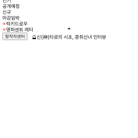
인기
공개예정
신규
마감임박
럭키드로우
영퍼센트 레터
창작자센터
🔮신(神)타로의 시초, 콩쥐신녀 인터뷰