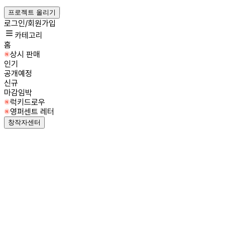
프로젝트 올리기
로그인/회원가입
카테고리
홈
상시 판매
인기
공개예정
신규
마감임박
럭키드로우
영퍼센트 레터
창작자센터