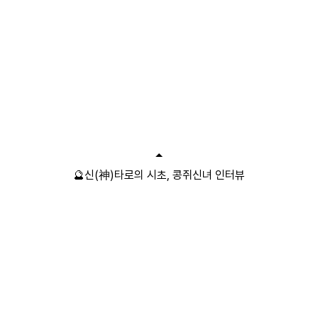
🔮신(神)타로의 시초, 콩쥐신녀 인터뷰