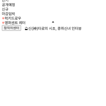
인기
공개예정
신규
마감임박
럭키드로우
영퍼센트 레터
창작자센터
🔮신(神)타로의 시초, 콩쥐신녀 인터뷰