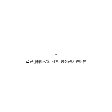
🔮신(神)타로의 시초, 콩쥐신녀 인터뷰