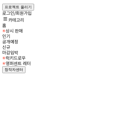
프로젝트 올리기
로그인/회원가입
카테고리
홈
상시 판매
인기
공개예정
신규
마감임박
럭키드로우
영퍼센트 레터
창작자센터