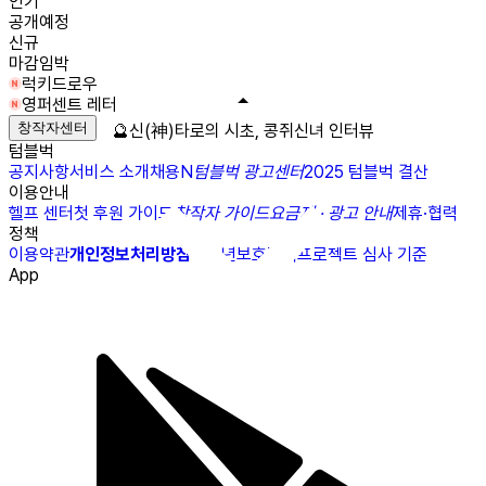
인기
공개예정
신규
마감임박
럭키드로우
영퍼센트 레터
창작자센터
🔮신(神)타로의 시초, 콩쥐신녀 인터뷰
텀블벅
공지사항
서비스 소개
채용
N
텀블벅 광고센터
2025 텀블벅 결산
이용안내
헬프 센터
첫 후원 가이드
창작자 가이드
요금제 · 광고 안내
제휴·협력
정책
이용약관
개인정보처리방침
청소년보호정책
프로젝트 심사 기준
App