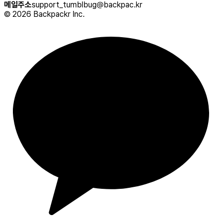
메일주소
support_tumblbug@backpac.kr
©
2026
Backpackr Inc.