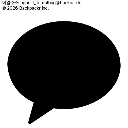
메일주소
support_tumblbug@backpac.kr
©
2026
Backpackr Inc.