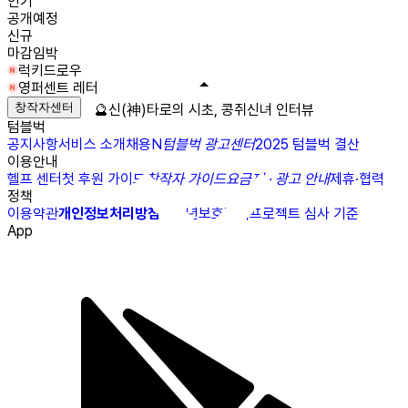
인기
공개예정
신규
마감임박
럭키드로우
영퍼센트 레터
창작자센터
🔮신(神)타로의 시초, 콩쥐신녀 인터뷰
텀블벅
공지사항
서비스 소개
채용
N
텀블벅 광고센터
2025 텀블벅 결산
이용안내
헬프 센터
첫 후원 가이드
창작자 가이드
요금제 · 광고 안내
제휴·협력
정책
이용약관
개인정보처리방침
청소년보호정책
프로젝트 심사 기준
App